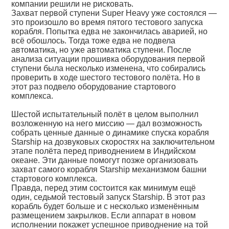
компании решили не рисковать.
Захват первой ступени Super Heavy уже состоялся —
это произошло во время пятого тестового запуска
корабля. Попытка едва не закончилась аварией, но
всё обошлось. Тогда тоже едва не подвела
автоматика, но уже автоматика ступени. После
анализа ситуации прошивка оборудования первой
ступени была несколько изменена, что собирались
проверить в ходе шестого тестового полёта. Но в
этот раз подвело оборудование стартового
комплекса.
Шестой испытательный полёт в целом выполнил
возложенную на него миссию — дал возможность
собрать ценные данные о динамике спуска корабля
Starship на дозвуковых скоростях на заключительном
этапе полёта перед приводнением в Индийском
океане. Эти данные помогут позже организовать
захват самого корабля Starship механизмом башни
стартового комплекса.
Правда, перед этим состоится как минимум ещё
один, седьмой тестовый запуск Starship. В этот раз
корабль будет больше и с несколько изменённым
размещением закрылков. Если аппарат в новом
исполнении покажет успешное приводнение на той