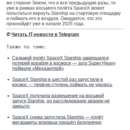
же стороне Земли, что и все предыдущие разы, то
уже в рамках восьмого полёта SpaceX может
попытаться вернуть Starship на стартовую площадку
и поймать его в воздухе. Ожидается, что это
произойдёт уже в начале 2025 года.
✆
Читать IT-новости в Telegram
Также по теме:
Седьмой полёт SpaceX Starship завершился
потерей корабля в космосе — зато Super Heavy
поймали «Мехазиллой»
SpaceX Starship в шестой раз запустили в
космос — первую ступень поймать не удалось
SpaceX получила разрешение на восьмой
запуск Starship, но расследование аварии не
закрыто
SpaceX снова запустила Starship — полёт
мегаракеты впервые прошёл безупречно