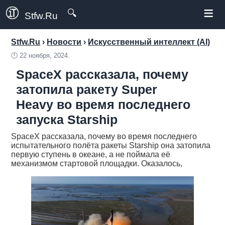
≡
🔍
Stfw.Ru
Stfw.Ru
›
Новости
›
Искусственный интеллект (AI)
🕛
22 ноября, 2024.
SpaceX рассказала, почему
затопила ракету Super
Heavy во время последнего
запуска Starship
SpaceX рассказала, почему во время последнего
испытательного полёта ракеты Starship она затопила
первую ступень в океане, а не поймала её
механизмом стартовой площадки. Оказалось,