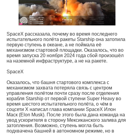
SpaceX рассказала, почему во время последнего
испытательного полёта ракеты Starship она затопила
первую ступень в океане, а не поймала её
механизмом стартовой площадки. Оказалось, что во
время запуска 20 ноября 2024 года сбой произошёл
на наземной инфраструктуре, а не на ракете.
SpaceX
Оказалось, что башня стартового комплекса с
механизмом захвата потеряла связь с центром
управления полётом почти сразу после отделения
корабля Starship от первой ступени Super Heavy во
время шестого испытательного полёта, о чём в
соцсети X написал глава компании SpaceX Илон
Маск (Elon Musk). После этого была дана команда на
увод ускорителя в сторону Мексиканского залива для
затопления. Возможно, ступень могла быть
подхвачена башней в автономном режиме, но в