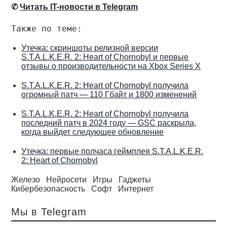
✆
Читать IT-новости в Telegram
Также по теме:
Утечка: скриншоты релизной версии
S.T.A.L.K.E.R. 2: Heart of Chornobyl и первые
отзывы о производительности на Xbox Series X
S.T.A.L.K.E.R. 2: Heart of Chornobyl получила
огромный патч — 110 Гбайт и 1800 изменений
S.T.A.L.K.E.R. 2: Heart of Chornobyl получила
последний патч в 2024 году — GSC раскрыла,
когда выйдет следующее обновление
Утечка: первые полчаса геймплея S.T.A.L.K.E.R.
2: Heart of Chornobyl
Железо
Нейросети
Игры
Гаджеты
Кибербезопасность
Софт
Интернет
Мы в Telegram