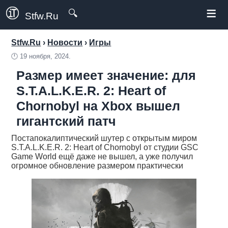
≡
🔍
Stfw.Ru
Stfw.Ru
›
Новости
›
Игры
🕛
19 ноября, 2024.
Размер имеет значение: для
S.T.A.L.K.E.R. 2: Heart of
Chornobyl на Xbox вышел
гигантский патч
Постапокалиптический шутер с открытым миром
S.T.A.L.K.E.R. 2: Heart of Chornobyl от студии GSC
Game World ещё даже не вышел, а уже получил
огромное обновление размером практически