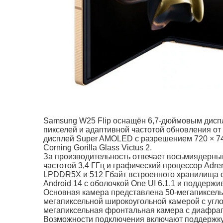
Samsung W25 Flip оснащён 6,7-дюймовым диспл
пикселей и адаптивной частотой обновления от
дисплей Super AMOLED с разрешением 720 × 74
Corning Gorilla Glass Victus 2.
За производительность отвечает восьмиядерный
частотой 3,4 ГГц и графический процессор Adr
LPDDR5X и 512 Гбайт встроенного хранилища с
Android 14 с оболочкой One UI 6.1.1 и поддерж
Основная камера представлена 50-мегапиксельн
мегапиксельной широкоугольной камерой с углом
мегапиксельная фронтальная камера с диафрагм
Возможности подключения включают поддержку 5G,