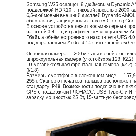
Samsung W25 оснащён 8-дюймовым Dynamic AM
поддержкой HDR10+, пиковой яркостью 2600 кд/м
6,5-дюймовый внешний дисплей Dynamic AMOLED
обновления, защищённый стеклом Corning Gorilla
В основе устройства лежит восьмиядерный проц
частотой 3,4 ГГц и графическим ускорителем A
Гбайт, а объём встроенного накопителя UFS 4.0
под управлением Android 14 с интерфейсом One
Основная камера — 200 мегапикселей с оптичес
широкоугольная камера (угол обзора 123, f/2.2),
10-мегапиксельная фронтальная камера (f/2.2)
(f/1.8).
Размеры смартфона в сложенном виде — 157,9 × 
255 г. Сканер отпечатков пальцев расположен н
стандарту IP48. Возможности подключения включаю
GPS с поддержкой ГЛОНАСС, USB Type-C и NFC
зарядку мощностью 25 Вт, 15-ваттную беспрово