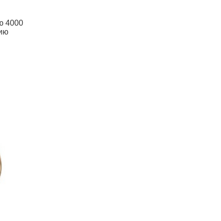
ью 4000
цию