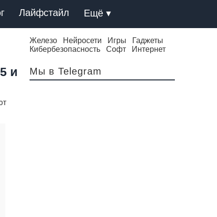
г
Лайфстайл
Ещё ▾
Железо
Нейросети
Игры
Гаджеты
Кибербезопасность
Софт
Интернет
5 и
Мы в Telegram
ют