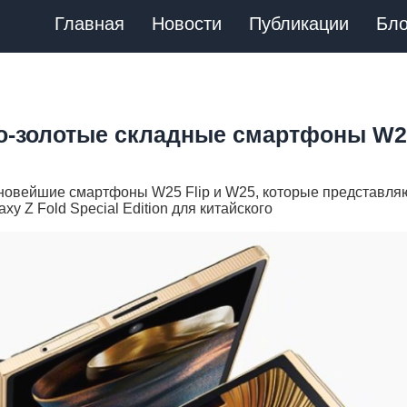
Главная
Новости
Публикации
Бло
о-золотые складные смартфоны W2
новейшие смартфоны W25 Flip и W25, которые представля
xy Z Fold Special Edition для китайского