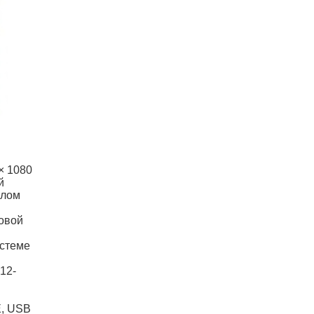
× 1080
й
клом
товой
истеме
12-
E, USB