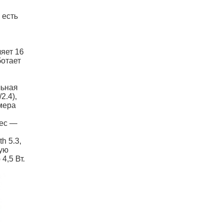
 есть
яет 16
ботает
льная
2.4),
мера
вес —
h 5.3,
ую
4,5 Вт.