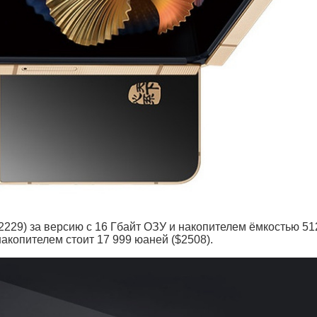
229) за версию c 16 Гбайт ОЗУ и накопителем ёмкостью 51
накопителем стоит 17 999 юаней ($2508).