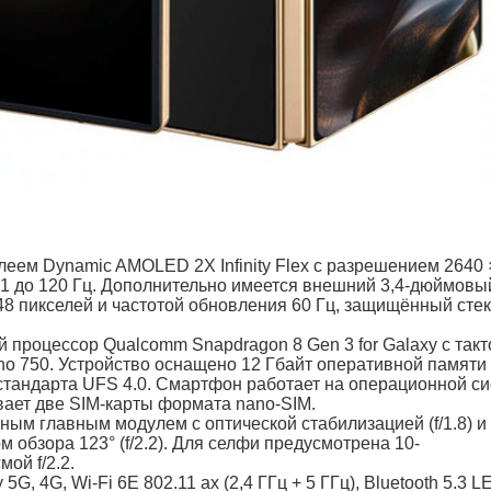
еем Dynamic AMOLED 2X Infinity Flex с разрешением 2640 
 1 до 120 Гц. Дополнительно имеется внешний 3,4-дюймовы
8 пикселей и частотой обновления 60 Гц, защищённый сте
 процессор Qualcomm Snapdragon 8 Gen 3 for Galaxy с так
eno 750. Устройство оснащено 12 Гбайт оперативной памяти
тандарта UFS 4.0. Смартфон работает на операционной с
ивает две SIM-карты формата nano-SIM.
ым главным модулем с оптической стабилизацией (f/1.8) и 
 обзора 123° (f/2.2). Для селфи предусмотрена 10-
ой f/2.2.
 4G, Wi-Fi 6E 802.11 ax (2,4 ГГц + 5 ГГц), Bluetooth 5.3 L