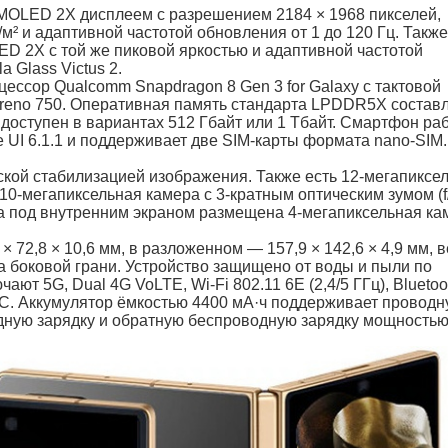
OLED 2X дисплеем с разрешением 2184 × 1968 пикселей,
² и адаптивной частотой обновления от 1 до 120 Гц. Также
 2X с той же пиковой яркостью и адаптивной частотой
 Glass Victus 2.
ессор Qualcomm Snapdragon 8 Gen 3 for Galaxy с тактовой
dreno 750. Оперативная память стандарта LPDDR5X составл
 доступен в вариантах 512 Гбайт или 1 Тбайт. Смартфон ра
 UI 6.1.1 и поддерживает две SIM-карты формата nano-SIM.
кой стабилизацией изображения. Также есть 12-мегапиксе
 10-мегапиксельная камера с 3-кратным оптическим зумом (f/
, а под внутренним экраном размещена 4-мегапиксельная ка
72,8 × 10,6 мм, в разложенном — 157,9 × 142,6 × 4,9 мм, 
а боковой грани. Устройство защищено от воды и пыли по
т 5G, Dual 4G VoLTE, Wi-Fi 802.11 6E (2,4/5 ГГц), Bluetoot
. Аккумулятор ёмкостью 4400 мА·ч поддерживает проводн
дную зарядку и обратную беспроводную зарядку мощностью 