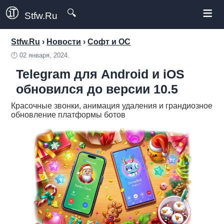
≡
🔍
Stfw.Ru
Stfw.Ru
›
Новости
›
Софт и ОС
🕛
02 января, 2024.
Telegram для Android и iOS
обновился до версии 10.5
Красочные звонки, анимация удаления и грандиозное
обновление платформы ботов