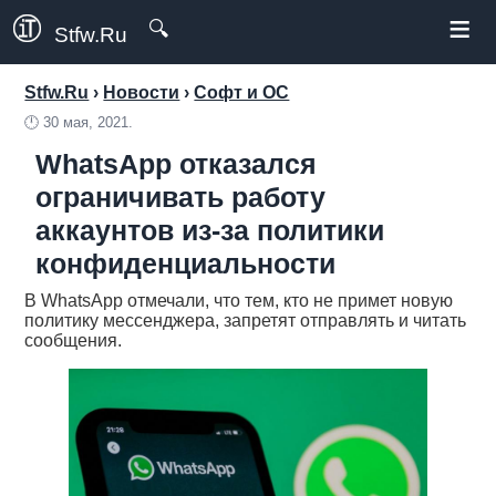
≡
🔍
Stfw.Ru
Stfw.Ru
›
Новости
›
Софт и ОС
🕛
30 мая, 2021.
WhatsApp отказался
ограничивать работу
аккаунтов из-за политики
конфиденциальности
В WhatsApp отмечали, что тем, кто не примет новую
политику мессенджера, запретят отправлять и читать
сообщения.