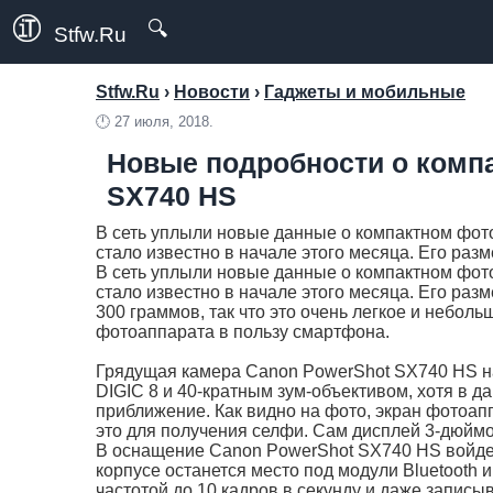
🔍
Stfw.Ru
Stfw.Ru
›
Новости
›
Гаджеты и мобильные
🕛
27 июля, 2018.
Новые подробности о комп
SX740 HS
В сеть уплыли новые данные о компактном фот
стало известно в начале этого месяца. Его раз
В сеть уплыли новые данные о компактном фот
стало известно в начале этого месяца. Его раз
300 граммов, так что это очень легкое и небольш
фотоаппарата в пользу смартфона.
Грядущая камера Canon PowerShot SX740 HS н
DIGIC 8 и 40-кратным зум-объективом, хотя в д
приближение. Как видно на фото, экран фотоап
это для получения селфи. Сам дисплей 3-дюймо
В оснащение Canon PowerShot SX740 HS войдет 
корпусе останется место под модули Bluetooth и
частотой до 10 кадров в секунду и даже записыв