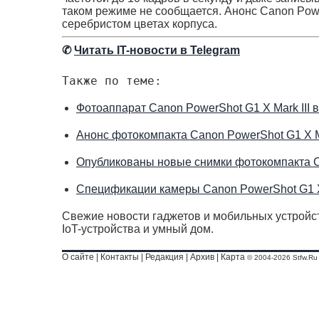
таком режиме не сообщается. Анонс Canon Pow
серебристом цветах корпуса.
✆
Читать IT-новости в Telegram
Также по теме:
Фотоаппарат Canon PowerShot G1 X Mark III 
Анонс фотокомпакта Canon PowerShot G1 X Ma
Опубликованы новые снимки фотокомпакта Ca
Спецификации камеры Canon PowerShot G1 X 
Свежие новости гаджетов и мобильных устройст
IoT-устройства и умный дом.
О сайте
|
Контакты
|
Редакция
|
Архив
|
Карта
© 2004-2026 Stfw.Ru