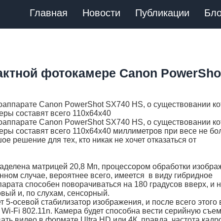
Главная
Новости
Публикации
Бло
актной фотокамере Canon PowerSho
оаппарате Canon PowerShot SX740 HS, о существовании ко
меры составят всего 110х64х40
оаппарате Canon PowerShot SX740 HS, о существовании ко
меры составят всего 110х64х40 миллиметров при весе не бо
ое решение для тех, кто никак не хочет отказаться от
аделена матрицей 20,8 Мп, процессором обработки изобра
анном случае, вероятнее всего, имеется в виду гибридное
парата способен поворачиваться на 180 градусов вверх, и 
вый и, по слухам, сенсорный.
5-осевой стабилизатор изображения, и после всего этого 
 Wi-Fi 802.11n. Камера будет способна вести серийную съем
ать видео в формате Ultra HD или 4К, правда, частота кадр