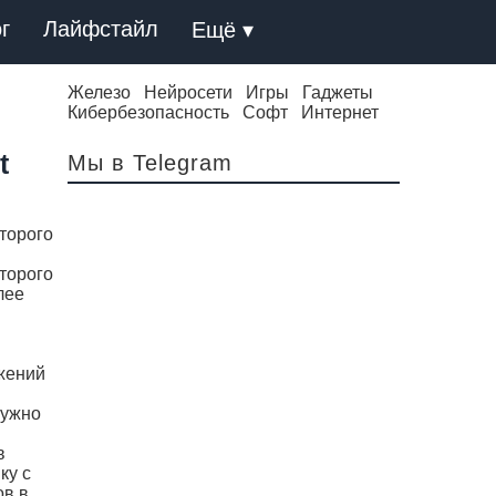
г
Лайфстайл
Ещё ▾
Железо
Нейросети
Игры
Гаджеты
Кибербезопасность
Софт
Интернет
t
Мы в Telegram
торого
торого
лее
жений
нужно
в
ку с
ов в