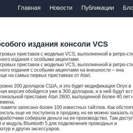
Главная
Новости
Публикации
Бло
особого издания консоли VCS
игровых приставок с моделью VCS, выполненной в ретро-ст
вного издания с особыми акцентами
игровых приставок с моделью VCS, выполненной в ретро-ст
вного издания с особыми акцентами на внешности – она
ще на самых первых приставках от Atari.
 ровно 200 долларов США, и это будет модификация Onyx в
ная версия обойдется уже в 300 долларов, и в ней будут вс
гинальной приставке Atari 2600, выпущенной более 40 лет 
ремена.
 памяти записано более 100 известных тайтлов. Как обстоя
онсоль еще не поступила в продажу, но ее можно заказать 
зработчики собирали деньги на ее производство. Там досту
B и модуль Bluetooth 5 для подключения проводных и
атур и других аксессуаров.