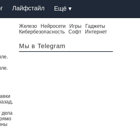
г
Лайфстайл
Ещё ▾
Железо
Нейросети
Игры
Гаджеты
Кибербезопасность
Софт
Интернет
Мы в Telegram
иле.
иле.
тавки
назад,
т дела
прямо
пны