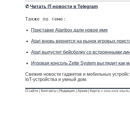
✆
Читать IT-новости в Telegram
Также по теме:
Приставке Ataribox дали новое имя
Atari вновь вернется на рынок игровых прист
Atari выпустит бейсболку со встроенными д
Игровая консоль Zette System выглядит как 
Свежие новости гаджетов и мобильных устройст
IoT-устройства и умный дом.
О сайте
|
Контакты
|
Редакция
|
Архив
|
Карта
© 2004-2026 Stfw.Ru