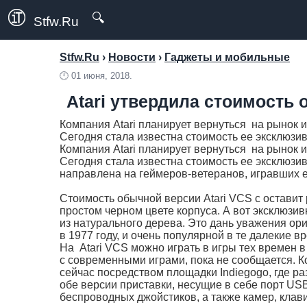
🔍
Stfw.Ru
Stfw.Ru
›
Новости
›
Гаджеты и мобильные
🕛
01 июня, 2018.
Atari утвердила стоимость 
Компания Atari планирует вернуться на рынок 
Сегодня стала известна стоимость ее эксклюзи
Компания Atari планирует вернуться на рынок 
Сегодня стала известна стоимость ее эксклюзи
направлена на геймеров-ветеранов, игравших е
Стоимость обычной версии Atari VCS с оставит
простом черном цвете корпуса. А вот эксклюзив
из натурального дерева. Это дань уважения ори
в 1977 году, и очень популярной в те далекие в
На Atari VCS можно играть в игры тех времен в
с современными играми, пока не сообщается. К
сейчас посредством площадки Indiegogo, где ра
обе версии приставки, несущие в себе порт US
беспроводных джойстиков, а также камер, клави