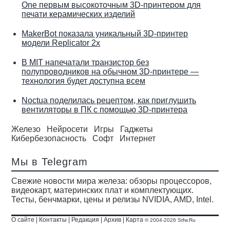
One первым высокоточным 3D-принтером для
печати керамических изделий
MakerBot показала уникальный 3D-принтер
модели Replicator 2x
В MIT напечатали транзистор без
полупроводников на обычном 3D-принтере —
технология будет доступна всем
Noctua поделилась рецептом, как приглушить
вентиляторы в ПК с помощью 3D-принтера
Железо
Нейросети
Игры
Гаджеты
Кибербезопасность
Софт
Интернет
Мы в Telegram
Свежие новости мира железа: обзоры процессоров,
видеокарт, материнских плат и комплектующих.
Тесты, бенчмарки, цены и релизы NVIDIA, AMD, Intel.
О сайте
|
Контакты
|
Редакция
|
Архив
|
Карта
© 2004-2026 Stfw.Ru