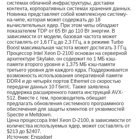
системах облачной инфраструктуры, доставки
контента, корпоративных системах хранения данных.
Новинка представляет собой комплексную систему-
на-чипе, которая может содержать до 18
вычислительных ядер. При этом чипы обладают
показателем TDP от 65 Вт до 110 Вт энергии. В
зависимости от модели, базовая частота может
составлять от 1,6 ГГц до 2,3 ГГц, а в режиме Turbo
Boost максимальная частота может достигать 3 ГГц.
Процессор Intel Xeon D-2100 основан на серверной
архитектуре Skylake, он содержит по 1 МБ кэш-
памяти второго уровня и 1,375 МБ кэш-памяти
третьего уровня для каждого ядра. Поддерживается
возможность использования оперативной памяти
DDR4 и до четырёх портов Ethernet со скоростью
передачи данных 10 Гбит/с. Также заявлена
поддержка расширенного пакета инструкций AVX-
512. Вместе с тем, производитель обещает
предлагать обновления системного программного
обеспечения для защиты клиентов от уязвимостей
Spectre и Meltdown.
Цена процессора Intel Xeon D-2100, в зависимости от
количества используемых ядер, может составлять от
$213 до $2407.
Источник: Engadget