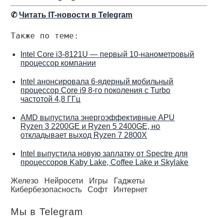
✆
Читать IT-новости в Telegram
Также по теме:
Intel Core i3-8121U — первый 10-нанометровый
процессор компании
Intel анонсировала 6-ядерный мобильный
процессор Core i9 8-го поколения с Turbo
частотой 4,8 ГГц
AMD выпустила энергоэффективные APU
Ryzen 3 2200GE и Ryzen 5 2400GE, но
откладывает выход Ryzen 7 2800X
Intel выпустила новую заплатку от Spectre для
процессоров Kaby Lake, Coffee Lake и Skylake
Железо
Нейросети
Игры
Гаджеты
Кибербезопасность
Софт
Интернет
Мы в Telegram