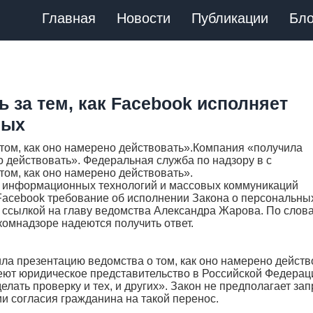
Главная
Новости
Публикации
Бло
 за тем, как Facebook исполняет
ных
том, как оно намерено действовать».Компания «получила
о действовать». Федеральная служба по надзору в с
ом, как оно намерено действовать».
, информационных технологий и массовых коммуникаций
 Facebook требование об исполнении Закона о персональны
ссылкой на главу ведомства Александра Жарова. По слов
комнадзоре надеются получить ответ.
ла презентацию ведомства о том, как оно намерено действ
еют юридическое представительство в Российской Федераци
лать проверку и тех, и других». Закон не предполагает зап
и согласия гражданина на такой перенос.