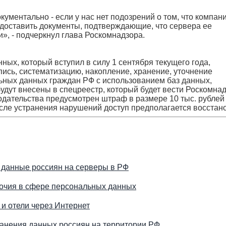
ументально - если у нас нет подозрений о том, что компан
едоставить документы, подтверждающие, что сервера ее
», - подчеркнул глава Роскомнадзора.
ых, который вступил в силу 1 сентября текущего года,
ись, систематизацию, накопление, хранение, уточнение
льных данных граждан РФ с использованием баз данных,
дут внесены в спецреестр, который будет вести Роскомнад
одательства предусмотрен штраф в размере 10 тыс. рублей
сле устранения нарушений доступ предполагается восстано
 данные россиян на серверы в РФ
очия в сфере персональных данных
и отели через Интернет
ранения данных россиян на территории РФ