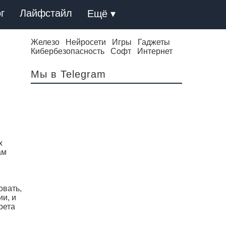
г
Лайфстайл
Ещё ▾
Железо
Нейросети
Игры
Гаджеты
Кибербезопасность
Софт
Интернет
Мы в Telegram
х
ам
овать,
и, и
рета