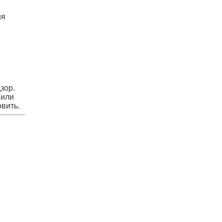
ия
зор.
 или
вить.