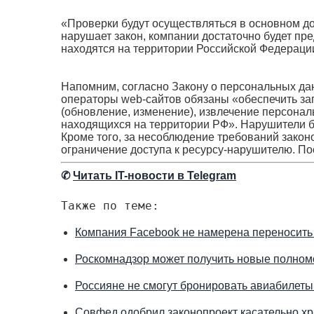
«Проверки будут осуществляться в основном док
нарушает закон, компании достаточно будет пр
находятся на территории Российской Федерации
Напомним, согласно Закону о персональных данн
операторы web-сайтов обязаны «обеспечить зап
(обновление, изменение), извлечение персона
находящихся на территории РФ». Нарушители бу
Кроме того, за несоблюдение требований закон
ограничение доступа к ресурсу-нарушителю. По
✆
Читать IT-новости в Telegram
Также по теме:
Компания Facebook не намерена переносить
Роскомнадзор может получить новые полном
Россияне не смогут бронировать авиабилеты 
Совфед одобрил законопроект касательно х