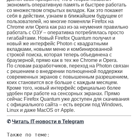
экономить оперативную память и быстрее работать
со множеством открытых вкладок. Как это покажет
себя в действии, узнаем в ближайшем будущем от
пользователей, но многие поменяли Firefox на
Chrome или Opera как раз из-за неумения правильно
работать с ОЗУ – оперативка потреблялась просто
гигабайтами. Новый Firefox Quantum получил и
новый же интерфейс Photon с квадратными
вкладками, новыми меню и комбинированной
строкой поиска, которая теперь объединена с
браузерной, прямо как в тех же Chrome и Opera.
По словам разработчиков, переход на Photon связан
с решением о внедрении полноценной поддержки
современных экранов с повышенным разрешением,
коих становится все больше с каждым месяцем.
Кроме того, новый интерфейс официально более
удобен при работе на сенсорных экранах. Прямо
сейчас Firefox Quantum уже доступен для скачивания
с официального сайта – есть версии под Windows,
Linux и даже MacOS от Apple.
✆
Читать IT-новости в Telegram
Также по теме: