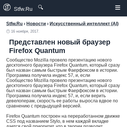
≡
🔍
Stfw.Ru
Stfw.Ru
›
Новости
›
Искусственный интеллект (AI)
🕛
16 ноября, 2017.
Представлен новый браузер
Firefox Quantum
Сообщество Mozilla провело презентацию нового
десктопного браузера Firefox Quantum, который сразу
был назван самым быстрым Фаерфоксом в истории.
Программа получила индекс 57, и, если
Сообщество Mozilla провело презентацию нового
десктопного браузера Firefox Quantum, который сразу
был назван самым быстрым Фаерфоксом в истории.
Программа получила индекс 57, и, если верить
девелоперам, скорость ее работы выросла вдвое по
сравнению с предыдущей версией.
Firefox Quantum построен на переработанном движке
CSS под названием Stylo, в нем каждой вкладке
дается свой приоритет, что в теории позволит