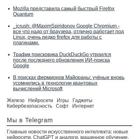
Mozilla представила самый быстрый Firefox
Quantum
_jcrush: @MaximSpiridonov Google Chromium -
все что надо от браузера, отлично работает под
Linux, очень редко firefox для работы с
плагинами.
Трафик поисковика DuckDuckGo утроился
после последнего обновления ИИ-поиска
Google
В поисках фермионов Майораны: учёные вновь
усомнились в технологии квантовых
вычислений Microsoft
Железо
Нейросети
Игры
Гаджеты
Кибербезопасность
Софт
Интернет
Мы в Telegram
Главные новости искусственного интеллекта: новые
нейросети, ChatGPT и аналоги, машинное обучение,