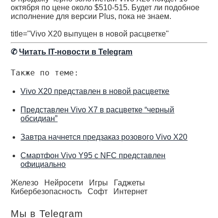
октября по цене около $510-515. Будет ли подобное
исполнение для версии Plus, пока не знаем.
title="Vivo X20 выпущен в новой расцветке"
✆
Читать IT-новости в Telegram
Также по теме:
Vivo X20 представлен в новой расцветке
Представлен Vivo X7 в расцветке “черный
обсидиан”
Завтра начнется предзаказ розового Vivo X20
Смартфон Vivo Y95 с NFC представлен
официально
Железо
Нейросети
Игры
Гаджеты
Кибербезопасность
Софт
Интернет
Мы в Telegram