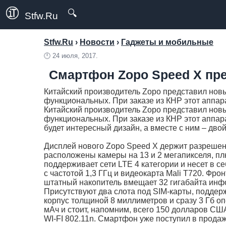
🔍
Stfw.Ru
Stfw.Ru
›
Новости
›
Гаджеты и мобильные
🕛
24 июля, 2017.
Смартфон Zopo Speed X пре
Китайский производитель Zopo представил новы
функциональных. При заказе из КНР этот аппар
Китайский производитель Zopo представил новы
функциональных. При заказе из КНР этот аппара
будет интересный дизайн, а вместе с ним – дв
Дисплей нового Zopo Speed X держит разрешение
расположены камеры на 13 и 2 мегапикселя, пл
поддерживает сети LTE 4 категории и несет в 
с частотой 1,3 ГГц и видеокарта Mali T720. Фр
штатный накопитель вмещает 32 гигабайта инфо
Присутствуют два слота под SIM-карты, поддерж
корпус толщиной 8 миллиметров и сразу 3 Гб о
мАч и стоит, напомним, всего 150 долларов США
WI-FI 802.11n. Смартфон уже поступил в продаж