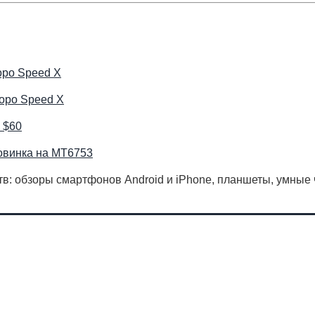
opo Speed X
opo Speed X
 $60
новинка на MT6753
в: обзоры смартфонов Android и iPhone, планшеты, умные 