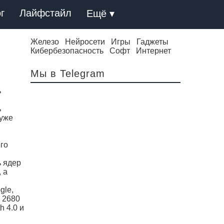
г
Лайфстайл
Ещё ▾
Железо
Нейросети
Игры
Гаджеты
Кибербезопасность
Софт
Интернет
Мы в Telegram
ь
ь
 уже
го
ь ядер
 а
gle,
 2680
h 4.0 и