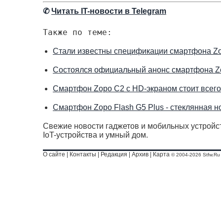
✆
Читать IT-новости в Telegram
Также по теме:
Стали известны спецификации смартфона Z
Состоялся официальный анонс смартфона Z
Смартфон Zopo C2 с HD-экраном стоит всего
Смартфон Zopo Flash G5 Plus - стеклянная 
Свежие новости гаджетов и мобильных устройст
IoT-устройства и умный дом.
О сайте
|
Контакты
|
Редакция
|
Архив
|
Карта
© 2004-2026 Stfw.Ru