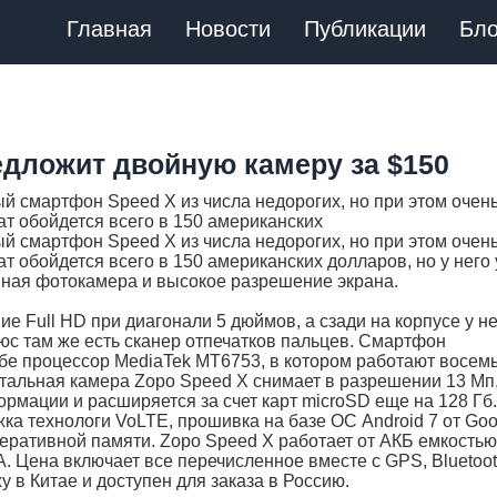
Главная
Новости
Публикации
Бло
дложит двойную камеру за $150
й смартфон Speed X из числа недорогих, но при этом очен
ат обойдется всего в 150 американских
й смартфон Speed X из числа недорогих, но при этом очен
т обойдется всего в 150 американских долларов, но у него
ойная фотокамера и высокое разрешение экрана.
 Full HD при диагонали 5 дюймов, а сзади на корпусе у не
юс там же есть сканер отпечатков пальцев. Смартфон
себе процессор MediaTek MT6753, в котором работают восем
онтальная камера Zopo Speed X снимает в разрешении 13 Мп,
рмации и расширяется за счет карт microSD еще на 128 Гб.
ка технологи VoLTE, прошивка на базе ОС Android 7 от Goo
перативной памяти. Zopo Speed X работает от АКБ емкостью
. Цена включает все перечисленное вместе с GPS, Bluetoot
у в Китае и доступен для заказа в Россию.