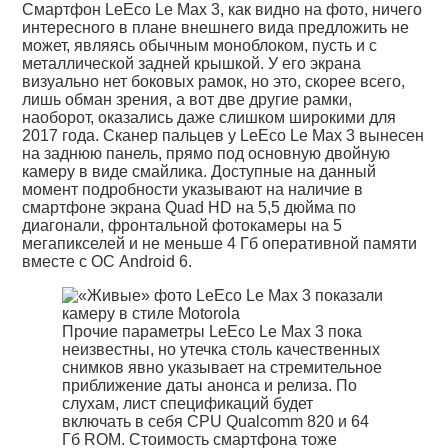
Смартфон LeEco Le Max 3, как видно на фото, ничего
интересного в плане внешнего вида предложить не
может, являясь обычным моноблоком, пусть и с
металлической задней крышкой. У его экрана
визуально нет боковых рамок, но это, скорее всего,
лишь обман зрения, а вот две другие рамки,
наоборот, оказались даже слишком широкими для
2017 года. Сканер пальцев у LeEco Le Max 3 вынесен
на заднюю панель, прямо под основную двойную
камеру в виде смайлика. Доступные на данный
момент подробности указывают на наличие в
смартфоне экрана Quad HD на 5,5 дюйма по
диагонали, фронтальной фотокамеры на 5
мегапикселей и не меньше 4 Гб оперативной памяти
вместе с ОС Android 6.
Прочие параметры LeEco Le Max 3 пока
неизвестны, но утечка столь качественных
снимков явно указывает на стремительное
приближение даты анонса и релиза. По
слухам, лист спецификаций будет
включать в себя CPU Qualcomm 820 и 64
Гб ROM. Стоимость смартфона тоже