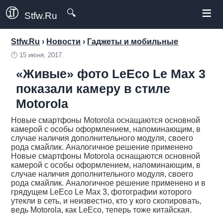
≡
🔍
Stfw.Ru
Stfw.Ru
›
Новости
›
Гаджеты и мобильные
🕛
15 июня, 2017.
«Живые» фото LeEco Le Max 3
показали камеру в стиле
Motorola
Новые смартфоны Motorola оснащаются основной
камерой с особы оформлением, напоминающим, в
случае наличия дополнительного модуля, своего
рода смайлик. Аналогичное решение применено
Новые смартфоны Motorola оснащаются основной
камерой с особы оформлением, напоминающим, в
случае наличия дополнительного модуля, своего
рода смайлик. Аналогичное решение применено и в
грядущем LeEco Le Max 3, фотографии которого
утекли в сеть, и неизвестно, кто у кого скопировать,
ведь Motorola, как LeEco, теперь тоже китайская.