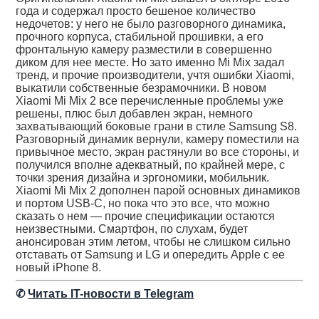
года и содержал просто бешеное количество
недочетов: у него не было разговорного динамика,
прочного корпуса, стабильной прошивки, а его
фронтальную камеру разместили в совершенно
диком для нее месте. Но зато именно Mi Mix задал
тренд, и прочие производители, учтя ошибки Xiaomi,
выкатили собственные безрамочники. В новом
Xiaomi Mi Mix 2 все перечисленные проблемы уже
решены, плюс был добавлен экран, немного
захватывающий боковые грани в стиле Samsung S8.
Разговорный динамик вернули, камеру поместили на
привычное место, экран растянули во все стороны, и
получился вполне адекватный, по крайней мере, с
точки зрения дизайна и эргономики, мобильник.
Xiaomi Mi Mix 2 дополнен парой основных динамиков
и портом USB-C, но пока что это все, что можно
сказать о нем — прочие спецификации остаются
неизвестными. Смартфон, по слухам, будет
анонсирован этим летом, чтобы не слишком сильно
отставать от Samsung и LG и опередить Apple с ее
новый iPhone 8.
✆
Читать IT-новости в Telegram