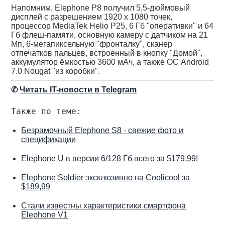
Напомним, Elephone P8 получил 5,5-дюймовый
дисплей с разрешением 1920 х 1080 точек,
процессор MediaTek Helio P25, 6 Гб "оперативки" и 64
Гб флеш-памяти, основную камеру с датчиком на 21
Мп, 6-мегапиксельную "фронталку", сканер
отпечатков пальцев, встроенный в кнопку "Домой",
аккумулятор ёмкостью 3600 мАч, а также ОС Android
7.0 Nougat "из коробки".
✆
Читать IT-новости в Telegram
Также по теме:
Безрамочный Elephone S8 - свежие фото и
спецификации
Elephone U в версии 6/128 Гб всего за $179,99!
Elephone Soldier эксклюзивно на Coolicool за
$189,99
Стали известны характеристики смартфона
Elephone V1