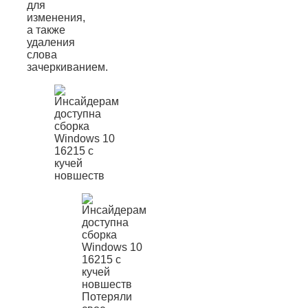
для
изменения,
а также
удаления
слова
зачеркиванием.
Потеряли