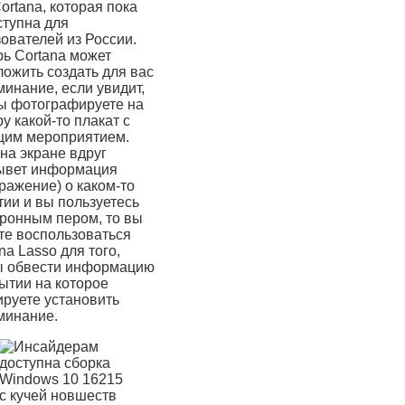
ortana, которая пока
ступна для
ователей из России.
ь Cortana может
ожить создать для вас
инание, если увидит,
вы фотографируете на
у какой-то плакат с
щим мероприятием.
на экране вдруг
ывет информация
ражение) о каком-то
ии и вы пользуетесь
тронным пером, то вы
те воспользоваться
na Lasso для того,
ы обвести информацию
ытии на которое
ируете установить
минание.