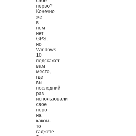
свое
перво?
Конечно
же
в
нем
нет
GPS,
но
Windows
10
подскажет
вам
место,
где
вы
последний
раз
использовали
свое
перо
на
каком-
то
гаджете.