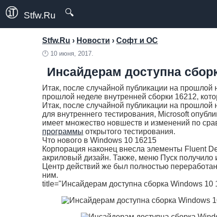
🔍
Stfw.Ru
Stfw.Ru
›
Новости
›
Софт и ОС
🕛
10 июня, 2017.
Инсайдерам доступна сборк
Итак, после случайной публикации на прошлой н
прошлой неделе внутренней сборки 16212, кот
Итак, после случайной публикации на прошлой 
для внутреннего тестирования, Microsoft опубл
имеет множество новшеств и изменений по сра
программы
открытого тестирования.
Что нового в Windows 10 16215
Корпорация наконец внесла элементы Fluent De
акриловый дизайн. Также, меню Пуск получило
Центр действий же был полностью переработан
ним.
title="Инсайдерам доступна сборка Windows 10 