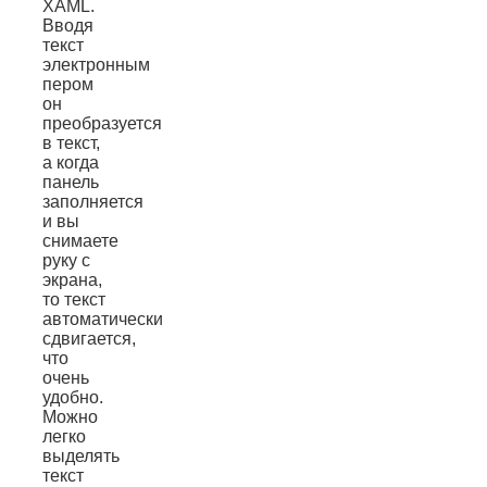
XAML.
Вводя
текст
электронным
пером
он
преобразуется
в текст,
а когда
панель
заполняется
и вы
снимаете
руку с
экрана,
то текст
автоматически
сдвигается,
что
очень
удобно.
Можно
легко
выделять
текст