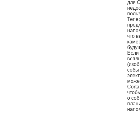
для C
недо
польз
Тепер
предл
напом
что 
камер
буду
Если 
вспл
(изоб
событ
элек
може
Corta
чтоб
о соб
план
напо