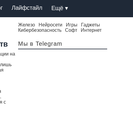
г
Лайфстайл
Ещё ▾
Железо
Нейросети
Игры
Гаджеты
Кибербезопасность
Софт
Интернет
тв
Мы в Telegram
ации на
 лишь
ая
я
.
я с