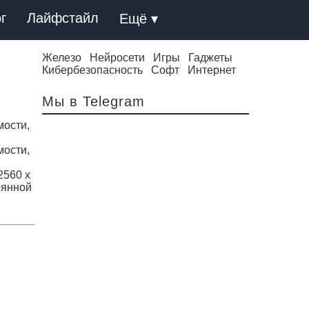
г
Лайфстайл
Ещё ▾
Железо
Нейросети
Игры
Гаджеты
Кибербезопасность
Софт
Интернет
Мы в Telegram
мости,
мости,
2560 x
оянной