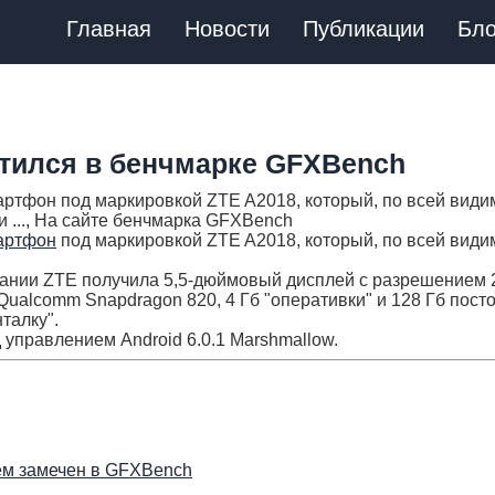
Главная
Новости
Публикации
Бло
етился в бенчмарке GFXBench
ртфон под маркировкой ZTE A2018, который, по всей види
 ..., На сайте бенчмарка GFXBench
артфон
под маркировкой ZTE A2018, который, по всей види
пании ZTE получила 5,5-дюймовый дисплей с разрешением 
ualcomm Snapdragon 820, 4 Гб "оперативки" и 128 Гб пост
талку".
 управлением Android 6.0.1 Marshmallow.
м замечен в GFXBench