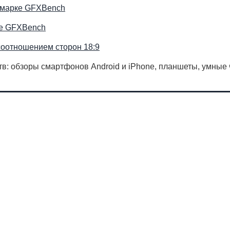
чмарке GFXBench
ке GFXBench
соотношением сторон 18:9
в: обзоры смартфонов Android и iPhone, планшеты, умные 