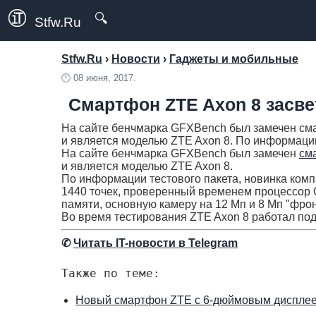
🔍
Stfw.Ru
Stfw.Ru
›
Новости
›
Гаджеты и мобильные
🕛
08 июня, 2017.
Смартфон ZTE Axon 8 засв
На сайте бенчмарка GFXBench был замечен сма
и является моделью ZTE Axon 8. По информации
На сайте бенчмарка GFXBench был замечен
см
и является моделью ZTE Axon 8.
По информации тестового пакета, новинка ком
1440 точек, проверенный временем процессор Q
памяти, основную камеру на 12 Мп и 8 Мп "фрон
Во время тестирования ZTE Axon 8 работал под
✆
Читать IT-новости в Telegram
Также по теме:
Новый смартфон ZTE с 6-дюймовым дисплее