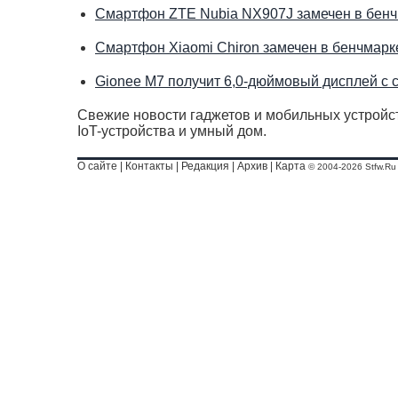
Смартфон ZTE Nubia NX907J замечен в бен
Смартфон Xiaomi Chiron замечен в бенчмар
Gionee M7 получит 6,0-дюймовый дисплей с 
Свежие новости гаджетов и мобильных устройст
IoT-устройства и умный дом.
О сайте
|
Контакты
|
Редакция
|
Архив
|
Карта
© 2004-2026 Stfw.Ru