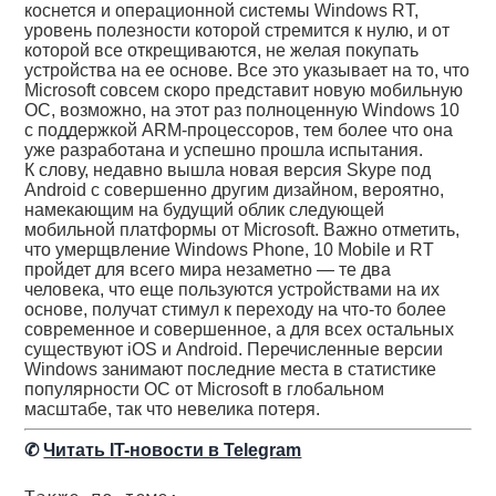
коснется и операционной системы Windows RT,
уровень полезности которой стремится к нулю, и от
которой все открещиваются, не желая покупать
устройства на ее основе. Все это указывает на то, что
Microsoft совсем скоро представит новую мобильную
ОС, возможно, на этот раз полноценную Windows 10
с поддержкой ARM-процессоров, тем более что она
уже разработана и успешно прошла испытания.
К слову, недавно вышла новая версия Skype под
Android с совершенно другим дизайном, вероятно,
намекающим на будущий облик следующей
мобильной платформы от Microsoft. Важно отметить,
что умерщвление Windows Phone, 10 Mobile и RT
пройдет для всего мира незаметно — те два
человека, что еще пользуются устройствами на их
основе, получат стимул к переходу на что-то более
современное и совершенное, а для всех остальных
существуют iOS и Android. Перечисленные версии
Windows занимают последние места в статистике
популярности ОС от Microsoft в глобальном
масштабе, так что невелика потеря.
✆
Читать IT-новости в Telegram