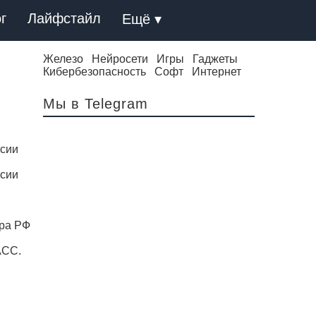
г
Лайфстайл
Ещё ▾
Железо
Нейросети
Игры
Гаджеты
Кибербезопасность
Софт
Интернет
Мы в Telegram
ссии
ссии
ора РФ
АСС.