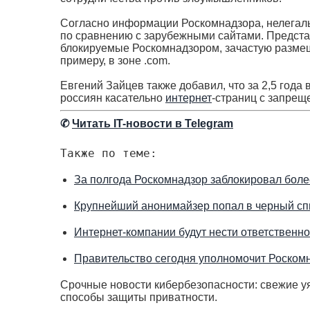
Согласно информации Роскомнадзора, нелегаль
по сравнению с зарубежными сайтами. Предста
блокируемые Роскомнадзором, зачастую разм
примеру, в зоне .com.
Евгений Зайцев также добавил, что за 2,5 года
россиян касательно
интернет
-страниц с запре
✆
Читать IT-новости в Telegram
Также по теме:
За полгода Роскомнадзор заблокировал более
Крупнейший анонимайзер попал в черный сп
Интернет-компании будут нести ответственно
Правительство сегодня уполномочит Роскомн
Срочные новости кибербезопасности: свежие уя
способы защиты приватности.