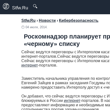
🔍
Stfw.Ru
Stfw.Ru
›
Новости
›
Кибербезопасность
🕛
04 июля, 2014.
Роскомнадзор планирует пр
«черному» списку
Cейчас ведутся переговоры с Интерполом касат
интернет-порталов.Cейчас ведутся переговоры
Cейчас ведутся переговоры с Интерполом касат
интернет
-порталов.
Заместитель начальника управления по контро
Евгений Зайцев в рамках заседания Госдумы по
намерено предоставить Интерполу доступ к «ч
Он добавил, что сейчас ведутся переговоры с 
блокируемых в России
интернет
-порталов. В н
предоставляют информацию и необходимые ма
сотрудничества против злоумышленников.