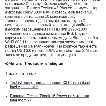
слот microSD на случай, если свободное место
закончится. Также у Teclast X3 Plus есть аккумулятор
емкостью сразу 8000 мАч, с которым он весит 910
граммов при толщине 10 миллиметров.
Лицевая панель отдана под фотокамеру на 2
мегапикселя и сенсорный экран на 11,6 дюйма с
высоким разрешением Full HD или 1920х1080
пикселей, основанный на матрице IPS. Внутри
корпуса планшета заключены модули Bluetooth 4.0 и
Wi-Fi 802.11n, а основная камера здесь снимает в
разрешении 5 мегапикселей. На корпусе также есть
порты USВ 3.0 и microHDMI, а вот слот под SIM-карты
здесь не предусмотрен, так что доступ в
✆
Читать IT-новости в Telegram
Также по теме:
Teclast представила планшет X3 Plus на базе
Intel Apollo Lake
Планшет Teclast Tbook 16 Power работает на
Intel Atom x7