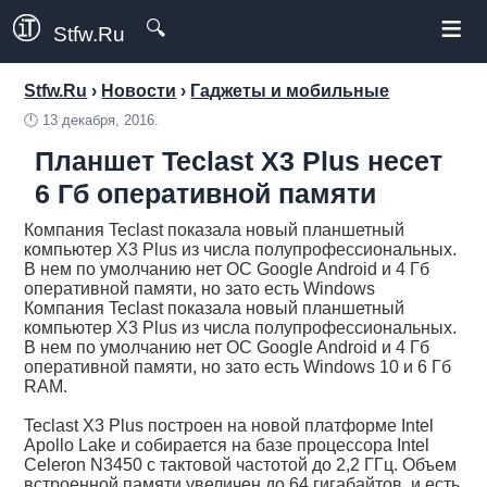
≡
🔍
Stfw.Ru
Stfw.Ru
›
Новости
›
Гаджеты и мобильные
🕛
13 декабря, 2016.
Планшет Teclast X3 Plus несет
6 Гб оперативной памяти
Компания Teclast показала новый планшетный
компьютер X3 Plus из числа полупрофессиональных.
В нем по умолчанию нет ОС Google Android и 4 Гб
оперативной памяти, но зато есть Windows
Компания Teclast показала новый планшетный
компьютер X3 Plus из числа полупрофессиональных.
В нем по умолчанию нет ОС Google Android и 4 Гб
оперативной памяти, но зато есть Windows 10 и 6 Гб
RAM.
Teclast X3 Plus построен на новой платформе Intel
Apollo Lake и собирается на базе процессора Intel
Celeron N3450 с тактовой частотой до 2,2 ГГц. Объем
встроенной памяти увеличен до 64 гигабайтов, и есть