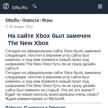
≡
🔍
Stfw.Ru
Stfw.Ru
›
Новости
›
Игры
🕛
30 января, 2013.
На сайте Xbox был замечен
The New Xbox
Сегодня на официальном сайте Xbox было замечено
следующее: логотип в верхнем углу сайта был
изменен, и под ним появился новый пункт под
названием The New Xbox:Чуть ли не сразу дизайн
сайта б
Сегодня на официальном сайте Xbox было замечено
следующее: логотип в верхнем углу сайта был
изменен, и под ним появился новый пункт под
названием The New Xbox:Чуть ли не сразу дизайн
сайта был изменен на старый. Что же это значит?
Будет ли новая консоль анонсирована очень скоро?
Ждем комментариев от Microsoft.
✆
Читать IT-новости в Telegram