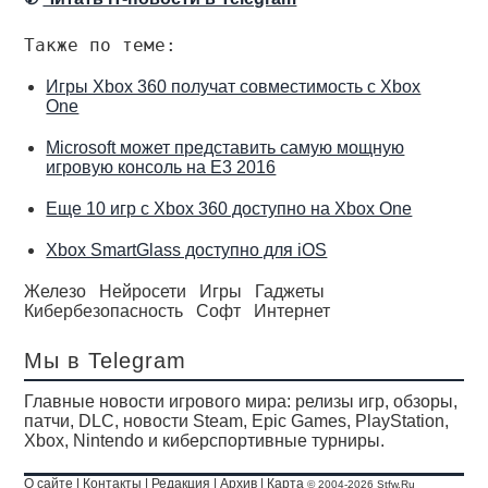
Также по теме:
Игры Xbox 360 получат совместимость с Xbox
One
Microsoft может представить самую мощную
игровую консоль на E3 2016
Еще 10 игр с Xbox 360 доступно на Xbox One
Xbox SmartGlass доступно для iOS
Железо
Нейросети
Игры
Гаджеты
Кибербезопасность
Софт
Интернет
Мы в Telegram
Главные новости игрового мира: релизы игр, обзоры,
патчи, DLC, новости Steam, Epic Games, PlayStation,
Xbox, Nintendo и киберспортивные турниры.
О сайте
|
Контакты
|
Редакция
|
Архив
|
Карта
© 2004-2026 Stfw.Ru