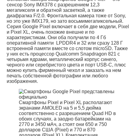
сенсор Sony IMX378 с разрешением 12,3
мегапикселя и обратной засветкой, а также
диафрагма F/2.0. Фронтальная камера тоже от Sony,
но это уже IMX179, но зато восьмимегапиксельный.
Серия Google Pixel включает в себя две модели, Pixel
и Pixel XL, очень похожие внешне и по
характеристикам. Они оба получили по 4 Гб
оперативной памяти LPDDR4 и 32 или сразу 128 Г
встроенной памяти вместе со слотом microSD. Также
у них есть процессор Qualcomm Snapdragon 821 с
четырьмя ядрами, металлический корпус синего,
черного или серебристого цвета и порт USB-C, плюс
можно купить фирменный чехол и заказать на нем
печать собственной фотографии или любого
изображения.
Смартфоны Pixel и Pixel XL располагают
экранами AMOLED на 5 и 5,5 дюйма
соответственно с разрешением Quad HD в
обоих случаях, а заодно батарейками на
2770 и 3450 мАч, а стоят они 650 и 750
долларов США (Pixel) и 770 и 870
долларов (Pixel XL). Комплектация