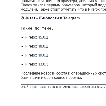
повысить функционал браузера, добавив множ
Firefox явился первым браузером, который по
модулей). Также стоит отметить, что в Firefox
✆
Читать IT-новости в Telegram
Также по теме:
Firefox 45.0.1
Firefox 48.0.2
Firefox 49.0.1
Firefox 43.0.3
Последние новости софта и операционных сист
баги, патчи и open-source проекты.
О сайте
|
Контакты
|
Редакция
|
Архив
|
Карта
© 2004-2026 Stfw.Ru