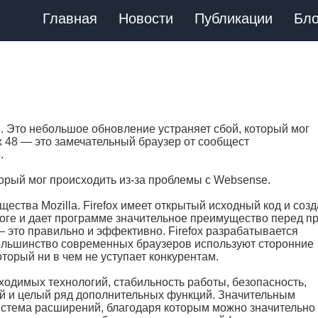
Главная
Новости
Публикации
Бло
. Это небольшое обновление устраняет сбой, который мог
x 48 — это замечательный браузер от сообщест
.
орый мог происходить из-за проблемы с Websense.
щества Mozilla. Firefox имеет открытый исходный код и соз
тоге и дает программе значительное преимущество перед п
— это правильно и эффективно. Firefox разрабатывается
ольшинство современных браузеров используют сторонние
который ни в чем не уступает конкурентам.
ходимых технологий, стабильность работы, безопасность,
й и целый ряд дополнительных функций. Значительным
стема расширений, благодаря которым можно значительно