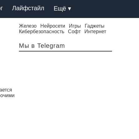
г
Лайфстайл
Ещё ▾
Железо
Нейросети
Игры
Гаджеты
Кибербезопасность
Софт
Интернет
Мы в Telegram
дается
рочими