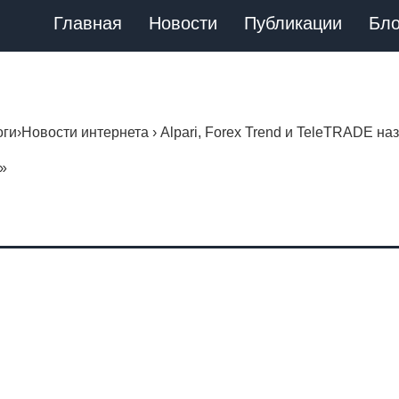
Главная
Новости
Публикации
Бло
оги
›
Новости интернета
›
Alpari, Forex Trend и TeleTRADE 
»