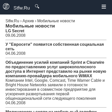
≡
🔍
Stfw.Ru
Stfw.Ru
›
Архив
›
Мобильные новости
Мобильные новости
LG Secret
09.06.2008
У "Евросети" появится собственная социальная
сеть
04.06.2008
Объединение усилий компаний Sprint и Clearwire
по предоставлению услуг широкополосного
доступа в Интернет представило на рынке новую
компанию-провайдера мобильного WiMAX
Компании Intel, Google, Comcast, Time Warner Cable и
Bright House Networks заявили о готовности
инвестирования в совместное предприятие для
ускорения развертывания первой
общенациональной сети следующего поколения
04.06.2008
Милиционеры сняли на мобильный телефон